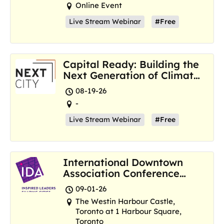
Online Event
Live Stream Webinar
#Free
Capital Ready: Building the
Next Generation of Climate
Resilience Hubs
08-19-26
-
Live Stream Webinar
#Free
International Downtown
Association Conference
and Marketplace
09-01-26
The Westin Harbour Castle,
Toronto at 1 Harbour Square,
Toronto