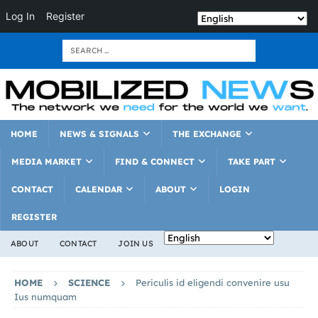
Log In
Register
HOME
NEWS & SIGNALS
THE EXCHANGE
MEDIA MARKET
FIND & CONNECT
TAKE PART
CONTACT
CALENDAR
ABOUT
LOGIN
REGISTER
ABOUT
CONTACT
JOIN US
HOME
SCIENCE
Periculis id eligendi convenire usu
Ius numquam