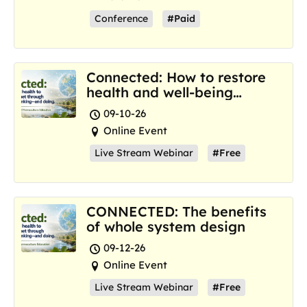
Conference
#Paid
Connected: How to restore
health and well-being
where we are now
09-10-26
Online Event
Live Stream Webinar
#Free
CONNECTED: The benefits
of whole system design
09-12-26
Online Event
Live Stream Webinar
#Free