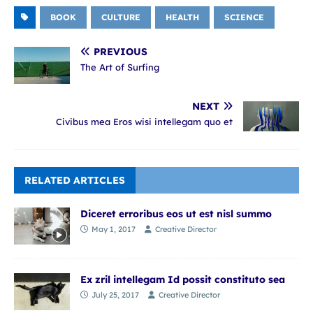
BOOK
CULTURE
HEALTH
SCIENCE
PREVIOUS
The Art of Surfing
NEXT
Civibus mea Eros wisi intellegam quo et
RELATED ARTICLES
Diceret erroribus eos ut est nisl summo
May 1, 2017
Creative Director
Ex zril intellegam Id possit constituto sea
July 25, 2017
Creative Director