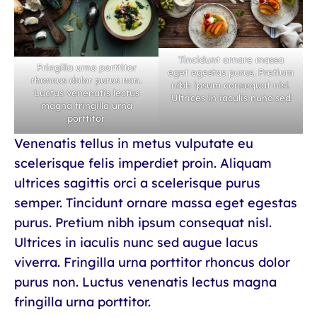
Tincidunt ornare massa
Fringilla urna porttitor
eget egestas purus. Pretium
rhoncus dolor purus non.
nibh ipsum consequat nisl.
Luctus venenatis lectus
Ultrices in iaculis nunc sed
magna fringilla urna
porttitor.
Venenatis tellus in metus vulputate eu
scelerisque felis imperdiet proin. Aliquam
ultrices sagittis orci a scelerisque purus
semper. Tincidunt ornare massa eget egestas
purus. Pretium nibh ipsum consequat nisl.
Ultrices in iaculis nunc sed augue lacus
viverra. Fringilla urna porttitor rhoncus dolor
purus non. Luctus venenatis lectus magna
fringilla urna porttitor.