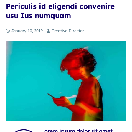
Periculis id eligendi convenire
usu Ius numquam
January 10, 2019
Creative Director
orem ipsum dolor sit amet,