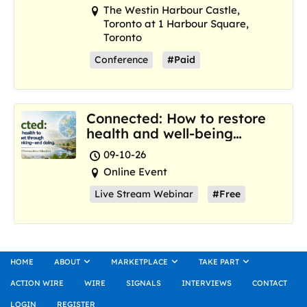
The Westin Harbour Castle,
Toronto at 1 Harbour Square,
Toronto
Conference
#Paid
Connected: How to restore
health and well-being
where we are now
09-10-26
Online Event
Live Stream Webinar
#Free
HOME
ABOUT
MARKETPLACE
TAKE PART
ACTION WIRE
WIRE
SIGNALS
INTERVIEWS
CONTACT
LOGIN
REGISTER