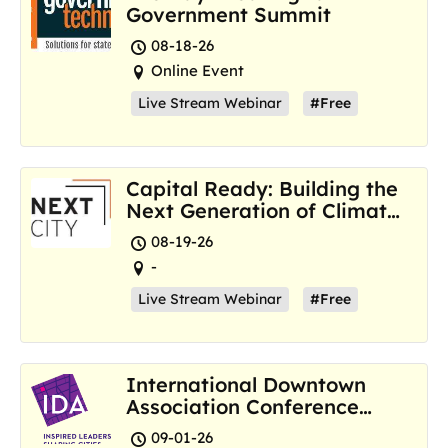
Government Summit
08-18-26
Online Event
Live Stream Webinar
#Free
Capital Ready: Building the
Next Generation of Climate
Resilience Hubs
08-19-26
-
Live Stream Webinar
#Free
International Downtown
Association Conference
and Marketplace
09-01-26