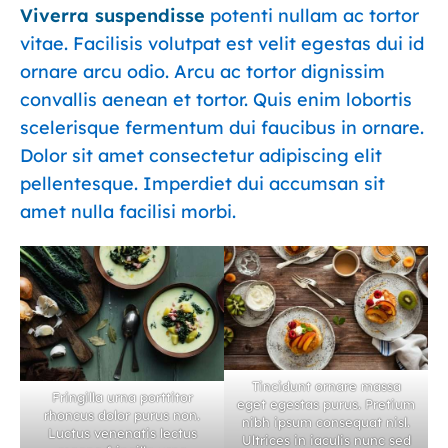
Viverra suspendisse
potenti nullam ac tortor
vitae. Facilisis volutpat est velit egestas dui id
ornare arcu odio. Arcu ac tortor dignissim
convallis aenean et tortor. Quis enim lobortis
scelerisque fermentum dui faucibus in ornare.
Dolor sit amet consectetur adipiscing elit
pellentesque. Imperdiet dui accumsan sit
amet nulla facilisi morbi.
Tincidunt ornare massa
Fringilla urna porttitor
eget egestas purus. Pretium
rhoncus dolor purus non.
nibh ipsum consequat nisl.
Luctus venenatis lectus
Ultrices in iaculis nunc sed