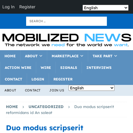
Log In
Register
HOME
ABOUT
MARKETPLACE
TAKE PART
ACTION WIRE
WIRE
SIGNALS
INTERVIEWS
CONTACT
LOGIN
REGISTER
ABOUT
CONTACT
JOIN US
HOME
UNCATEGORIZED
Duo modus scripserit
reformidans id An soleat
Duo modus scripserit