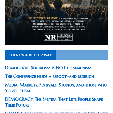
THERE’S A BETTER WAY
Democratic Socialism is NOT communism
The Conference needs a reboot–and redesign
Media, Markets, Festivals, Studios, and those who
‘cover’ them.
DEMOCRACY The System That Lets People Shape
Their Future