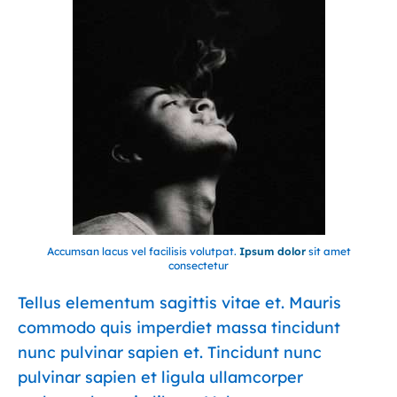
Accumsan lacus vel facilisis volutpat.
Ipsum dolor
sit amet
consectetur
Tellus elementum sagittis vitae et. Mauris
commodo quis imperdiet massa tincidunt
nunc pulvinar sapien et. Tincidunt nunc
pulvinar sapien et ligula ullamcorper