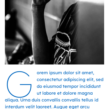
G
orem ipsum dolor sit amet,
consectetur adipiscing elit, sed
do eiusmod tempor incididunt
ut labore et dolore magna
aliqua. Urna duis convallis convallis tellus id
interdum velit laoreet. Augue eget arcu