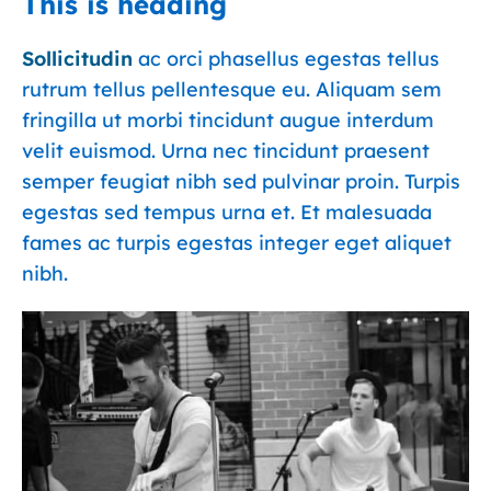
This is heading
Sollicitudin
ac orci phasellus egestas tellus
rutrum tellus pellentesque eu. Aliquam sem
fringilla ut morbi tincidunt augue interdum
velit euismod. Urna nec tincidunt praesent
semper feugiat nibh sed pulvinar proin. Turpis
egestas sed tempus urna et. Et malesuada
fames ac turpis egestas integer eget aliquet
nibh.