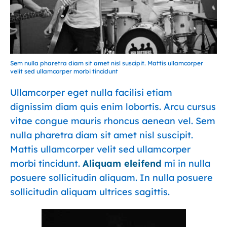
Sem nulla pharetra diam sit amet nisl suscipit. Mattis ullamcorper
velit sed ullamcorper morbi tincidunt
Ullamcorper eget nulla facilisi etiam
dignissim diam quis enim lobortis. Arcu cursus
vitae congue mauris rhoncus aenean vel. Sem
nulla pharetra diam sit amet nisl suscipit.
Mattis ullamcorper velit sed ullamcorper
morbi tincidunt.
Aliquam eleifend
mi in nulla
posuere sollicitudin aliquam. In nulla posuere
sollicitudin aliquam ultrices sagittis.