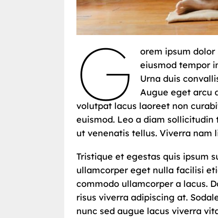
G
orem ipsum dolor s
eiusmod tempor in
Urna duis convallis
Augue eget arcu d
volutpat lacus laoreet non curabi
euismod. Leo a diam sollicitudin 
ut venenatis tellus. Viverra nam l
Tristique et egestas quis ipsum s
ullamcorper eget nulla facilisi 
commodo ullamcorper a lacus. Dapi
risus viverra adipiscing at. Sodal
nunc sed augue lacus viverra vit