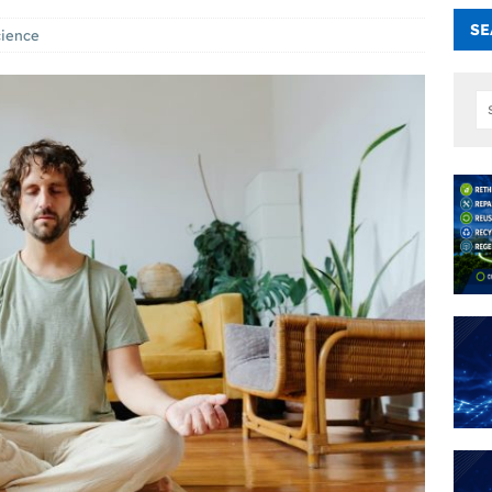
SE
cience