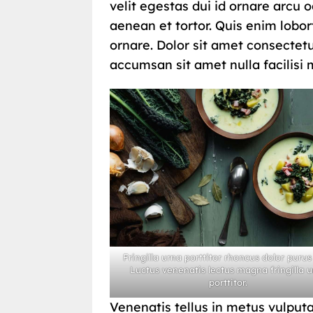
velit egestas dui id ornare arcu o
aenean et tortor. Quis enim lobor
ornare. Dolor sit amet consectetu
accumsan sit amet nulla facilisi 
Fringilla urna porttitor rhoncus dolor purus
Luctus venenatis lectus magna fringilla 
porttitor.
Venenatis tellus in metus vulputa