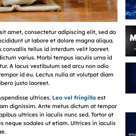
it amet, consectetur adipiscing elit, sed do
cididunt ut labore et dolore magna aliqua.
 convallis tellus id interdum velit laoreet.
ictum varius. Morbi tempus iaculis urna id
tur. A lacus vestibulum sed arcu non odio
tempor id eu. Lectus nulla at volutpat diam
ibero justo laoreet.
uspendisse ultrices.
Leo vel fringilla
est
etiam dignissim. Ante metus dictum at tempor
bus ultrices in iaculis nunc sed. Tortor at
es neque sodales ut etiam. Ultrices in iaculis
ae.