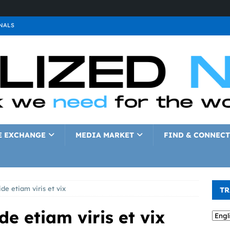
NALS
ALS
GNALS
a
SIGNALS
a
SIGNALS
IGNALS
E EXCHANGE
MEDIA MARKET
FIND & CONNECT
e etiam viris et vix
TR
 etiam viris et vix