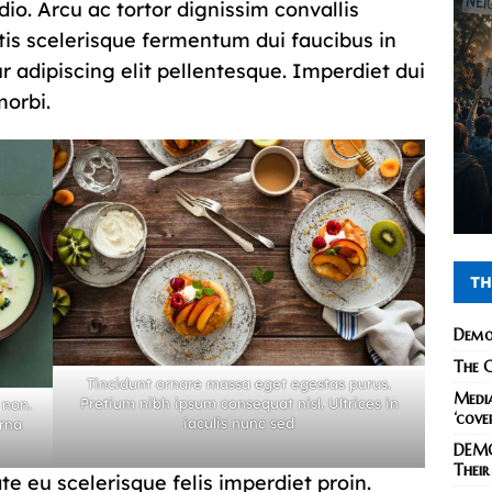
dio. Arcu ac tortor dignissim convallis
tis scelerisque fermentum dui faucibus in
r adipiscing elit pellentesque. Imperdiet dui
morbi.
TH
Demo
The C
Tincidunt ornare massa eget egestas purus.
Media
Pretium nibh ipsum consequat nisl. Ultrices in
 non.
‘cove
iaculis nunc sed
urna
DEMO
Their
te eu scelerisque felis imperdiet proin.