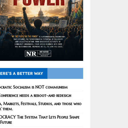
ERE’S A BETTER WAY
cratic Socialism is NOT communism
onference needs a reboot–and redesign
, Markets, Festivals, Studios, and those who
r’ them.
CRACY The System That Lets People Shape
 Future