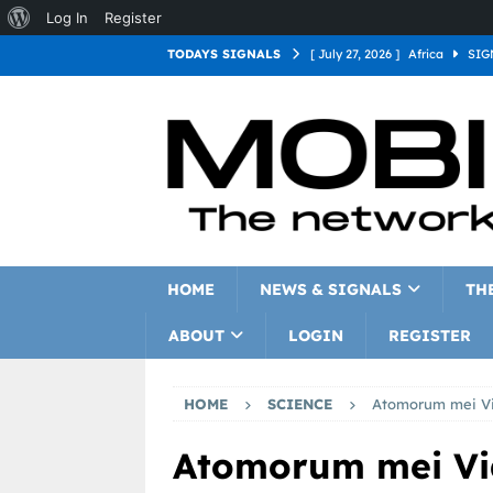
Log In
Register
TODAYS SIGNALS
[ July 27, 2026 ]
Africa
SIG
[ July 27, 2026 ]
Asia
SIGN
[ July 27, 2026 ]
Europe
SI
[ July 27, 2026 ]
Latin Americ
[ July 27, 2026 ]
North Americ
[ July 27, 2026 ]
Oceania
S
HOME
NEWS & SIGNALS
TH
ABOUT
LOGIN
REGISTER
HOME
SCIENCE
Atomorum mei Vid
Atomorum mei Vide