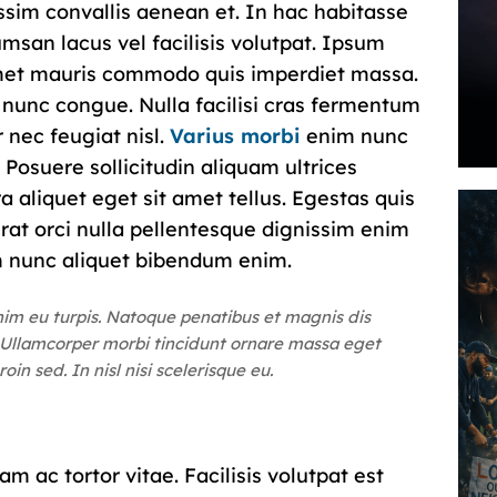
issim convallis aenean et. In hac habitasse
msan lacus vel facilisis volutpat. Ipsum
 amet mauris commodo quis imperdiet massa.
nunc congue. Nulla facilisi cras fermentum
 nec feugiat nisl.
Varius morbi
enim nunc
 Posuere sollicitudin aliquam ultrices
ra aliquet eget sit amet tellus. Egestas quis
rat orci nulla pellentesque dignissim enim
m nunc aliquet bibendum enim.
enim eu turpis. Natoque penatibus et magnis dis
. Ullamcorper morbi tincidunt ornare massa eget
oin sed. In nisl nisi scelerisque eu.
am ac tortor vitae. Facilisis volutpat est